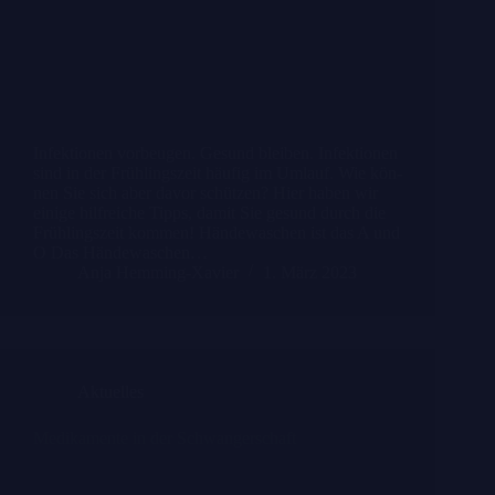
Infek­tio­nen vor­beu­gen. Gesund blei­ben. Infek­tio­nen
sind in der Früh­lings­zeit häu­fig im Umlauf. Wie kön­
nen Sie sich aber davor schüt­zen? Hier haben wir
eini­ge hilf­rei­che Tipps, damit Sie gesund durch die
Früh­lings­zeit kom­men! Hän­de­wa­schen ist das A und
O Das Hän­de­wa­schen…
Anja Hemming-Xavier
1. März 2023
Aktuelles
Medi­ka­men­te in der Schwan­ger­schaft