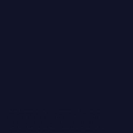
Medi­ka­men­te in der Schwan­ger­schaft Was ist zu
beach­ten? Medi­ka­men­te gibt es mitt­ler­wei­le für fast
jede Beschwer­de oder übli­che Erkran­kung, beson­
ders im All­tag. Doch wie ver­hält sich es sich mit der
Ein­nah­me von Medi­ka­men­ten wäh­rend einer