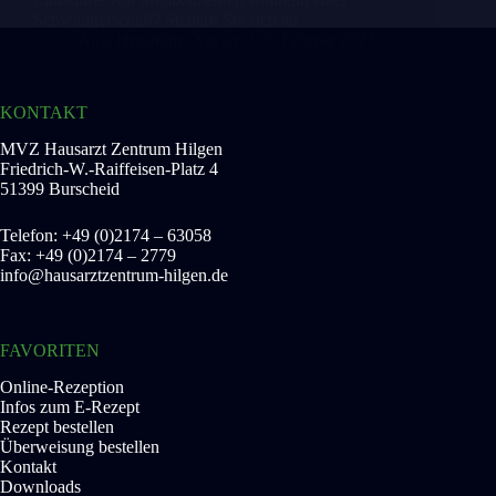
Schwan­ger­schaft? Sichern Sie sich ab…
Anja Hemming-Xavier
7. Februar 2023
KONTAKT
MVZ Haus­arzt Zen­trum Hil­gen
Friedrich‑W.-Raiffeisen-Platz 4
51399 Bur­scheid
Tele­fon: +49 (0)2174 – 63058
Fax: +49 (0)2174 – 2779
info@hausarztzentrum-hilgen.de
FAVORITEN
Online-Rezep­ti­on
Infos zum E‑Rezept
Rezept bestel­len
Über­wei­sung bestel­len
Kon­takt
Down­loads