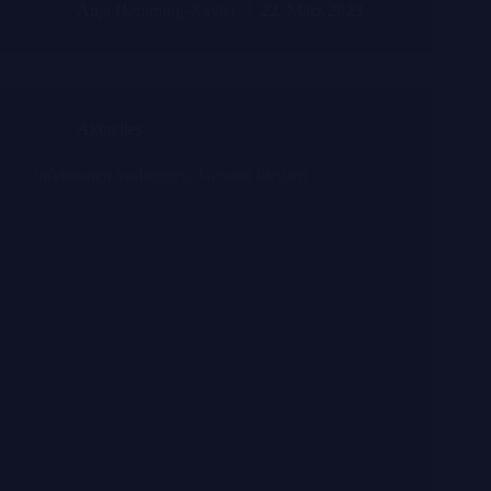
Anja Hemming-Xavier
22. März 2023
Aktuelles
Infek­tio­nen vor­beu­gen. Gesund blei­ben.