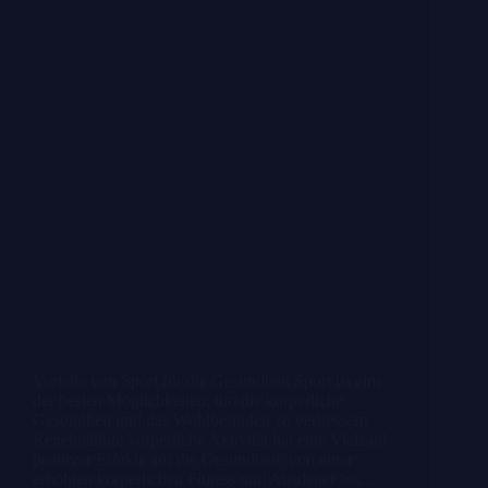
Vor­tei­le von Sport für die Gesund­heit Sport ist eine
der bes­ten Mög­lich­kei­ten, um die kör­per­li­che
Gesund­heit und das Wohl­be­fin­den zu ver­bes­sern.
Regel­mä­ßi­ge kör­per­li­che Akti­vi­tät hat eine Viel­zahl
posi­ti­ver Effek­te auf die Gesund­heit: von einer
erhöh­ten kör­per­li­chen Fit­ness und Aus­dau­er bis…