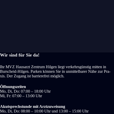
Wir sind für Sie da!
Ihr MVZ Haus­arzt Zen­trum Hil­gen liegt ver­kehrs­güns­tig mit­ten in
Bur­scheid-Hil­gen. Par­ken kön­nen Sie in unmit­tel­ba­rer Nähe zur Pra­
xis. Der Zugang ist bar­rie­re­frei mög­lich.
Öff­nungs­zei­ten
Mo, Di, Do: 07:00 – 18:00 Uhr
Mi, Fr: 07:00 – 13:00 Uhr
Akut­sprech­stun­de mit Arzt­zu­wei­sung
Mo, Di, Do: 08:00 – 10:00 Uhr und 13:00 – 15:00 Uhr