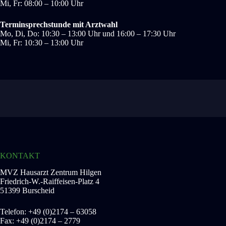
Mi, Fr: 08:00 – 10:00 Uhr
Ter­min­sprech­stun­de mit Arzt­wahl
Mo, Di, Do: 10:30 – 13:00 Uhr und 16:00 – 17:30 Uhr
Mi, Fr: 10:30 – 13:00 Uhr
KONTAKT
MVZ Haus­arzt Zen­trum Hil­gen
Friedrich‑W.-Raiffeisen-Platz 4
51399 Bur­scheid
Tele­fon: +49 (0)2174 – 63058
Fax: +49 (0)2174 – 2779