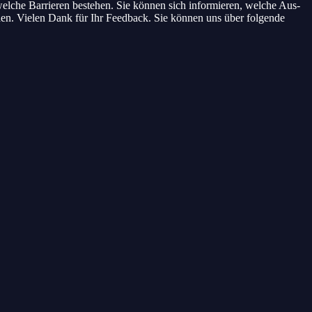
l­che Bar­rie­ren bestehen. Sie kön­nen sich infor­mie­ren, wel­che Aus­
hen. Vie­len Dank für Ihr Feed­back. Sie kön­nen uns über fol­gen­de