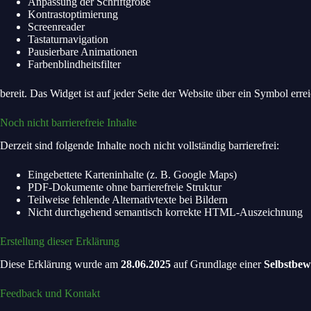
Anpas­sung der Schrift­grö­ße
Kon­trast­op­ti­mie­rung
Screen­rea­der
Tas­ta­tur­na­vi­ga­ti­on
Pau­sier­ba­re Ani­ma­tio­nen
Far­ben­blind­heits­fil­ter
bereit. Das Wid­get ist auf jeder Sei­te der Web­site über ein Sym­bol errei
Noch nicht bar­rie­re­freie Inhal­te
Der­zeit sind fol­gen­de Inhal­te noch nicht voll­stän­dig bar­rie­re­frei:
Ein­ge­bet­te­te Kar­ten­in­hal­te (z. B. Goog­le Maps)
PDF-Doku­men­te ohne bar­rie­re­freie Struk­tur
Teil­wei­se feh­len­de Alter­na­tiv­tex­te bei Bil­dern
Nicht durch­ge­hend seman­tisch kor­rek­te HTML-Aus­zeich­nung
Erstel­lung die­ser Erklä­rung
Die­se Erklä­rung wur­de am
28.06.2025
auf Grund­lage einer
Selbst­be­
Feed­back und Kon­takt