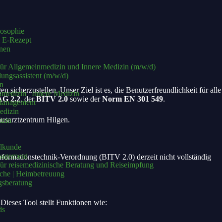
losophie
 E‑Rezept
­nen
für All­ge­mein­me­di­zin und Inne­re Medi­zin (m/w/d)
­dungs­as­sis­tent (m/w/d)
en
gen sicher­zu­stel­len. Unser Ziel ist es, die Benut­zer­freund­lich­keit für alle
medizin | Innere Medizin
G 2.2
, der
BITV 2.0
sowie der
Norm EN 301 549
.
Management
edizin
s­arzt­zen­trum Hil­gen.
izin
ilkunde
agement
or­ma­ti­ons­tech­nik-Ver­ord­nung (BITV 2.0) der­zeit nicht voll­stän­dig
ür reisemedizinische Beratung und Reiseimpfung
che | Heimbetreuung
gsberatung
Die­ses Tool stellt Funk­tio­nen wie:
ds