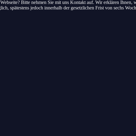
eb­sei­te? Bit­te neh­men Sie mit uns Kon­takt auf. Wir erklä­ren Ihnen, we
ich, spä­tes­tens jedoch inner­halb der gesetz­li­chen Frist von sechs Woc