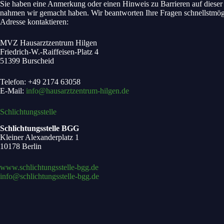
Sie haben eine Anmer­kung oder einen Hin­weis zu Bar­rie­ren auf die­ser W
nah­men wir gemacht haben. Wir beant­wor­ten Ihre Fra­gen schnellst­mög­l
Adres­se kon­tak­tie­ren:
MVZ Haus­arzt­zen­trum Hil­gen
Friedrich‑W.-Raiffeisen-Platz 4
51399 Bur­scheid
Tele­fon: +49 2174 63058
E‑Mail:
info@hausarztzentrum-hilgen.de
Schlich­tungs­stel­le
Schlich­tungs­stel­le BGG
Klei­ner Alex­an­der­platz 1
10178 Ber­lin
www.schlichtungsstelle-bgg.de
info@schlichtungsstelle-bgg.de