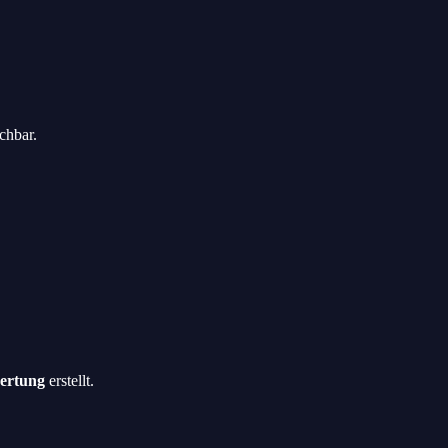
ch­bar.
wer­tung
erstellt.